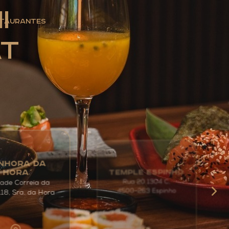
i
taurantes
at
NHORA DA
TEMPLE ESPINHO
HORA
Rua 20 1304 C,
ade Correia da
4500-263 Espinho
118, Sra. da Hora