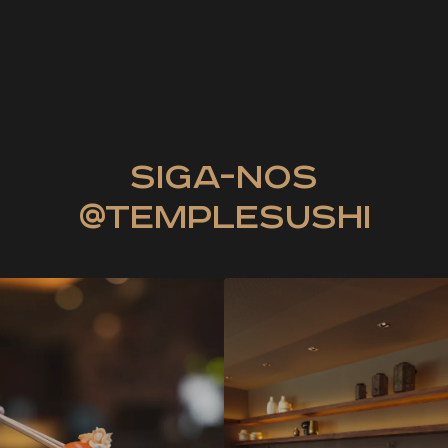
siga-nos
@templesushi