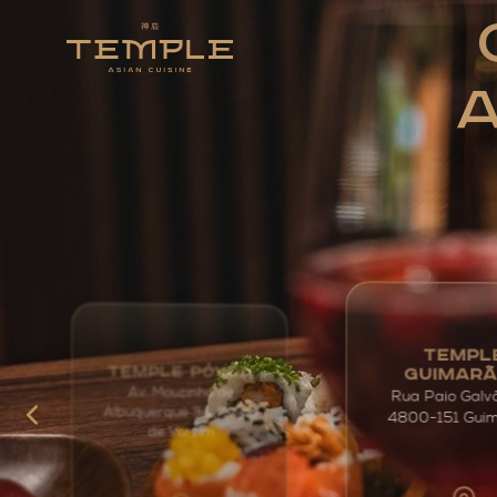
A
TEMPL
TEMPLE PÓVOA
GUIMAR
Av. Mouzinho de
Rua Paio Galv
Albuquerque 34, Póvoa
4800-151 Gui
de Varzim