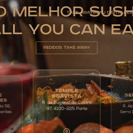
O Melhor Sush
Take Away
Menu Digital
Res
ll You Can E
Pedidos Take away
TEMPLE
SE
E
BOAVISTA
ÃES
R. de Eugénio de Castro
ão 56,
R. Ab
97, 4100-225 Porto
Serra 
marães