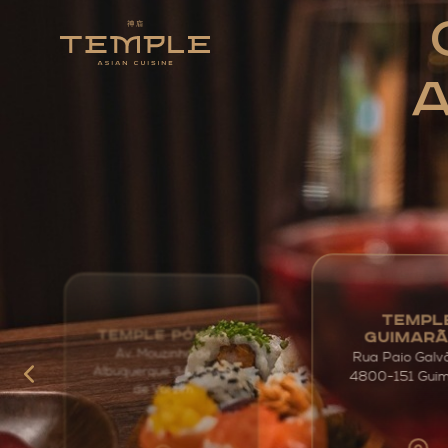
A
TEMPL
TEMPLE PÓVOA
GUIMAR
Av. Mouzinho de
Rua Paio Galv
Albuquerque 34, Póvoa
4800-151 Gui
de Varzim