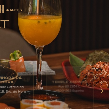
i
taurantes
at
NHORA DA
TEMPLE ESPINHO
HORA
Rua 20 1304 C,
ade Correia da
4500-263 Espinho
118, Sra. da Hora