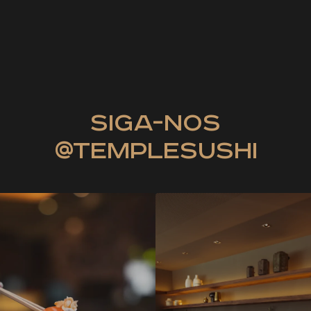
siga-nos
@templesushi