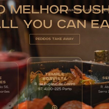
O Melhor Sush
Take Away
Menu Digital
Res
ll You Can E
Pedidos Take away
TEMPLE
SE
E
BOAVISTA
ÃES
R. de Eugénio de Castro
ão 56,
R. Ab
97, 4100-225 Porto
Serra 
marães