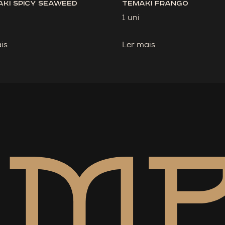
ki Spicy Seaweed
Temaki Frango
1 uni
is
Ler mais