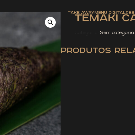
Take Away
Menu Digital
Res
Temaki 
Categoria:
Sem categoria
Produtos Rel