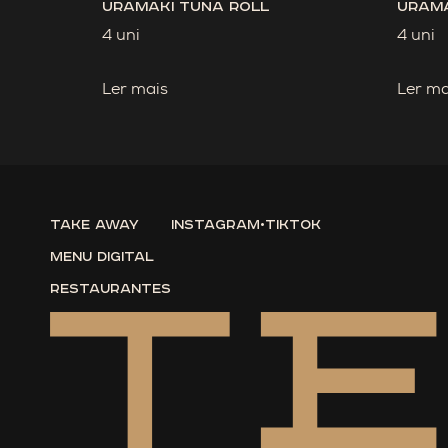
Uramaki Tuna Roll
Urama
4 uni
4 uni
Ler mais
Ler ma
Take Away
instagram
•
tiktok
Menu Digital
Restaurantes