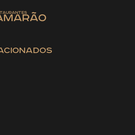
taurantes
Camarão
acionados