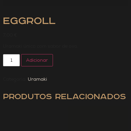
Eggroll
7,00
€
Uramaki único com sabor de ovo.
Adicionar
Categoria:
Uramaki
Produtos Relacionados