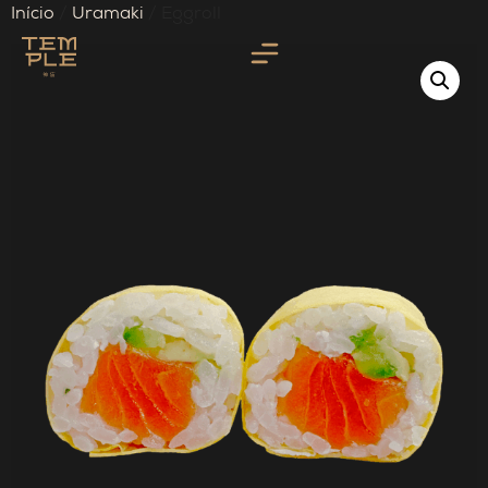
Início
/
Uramaki
/ Eggroll