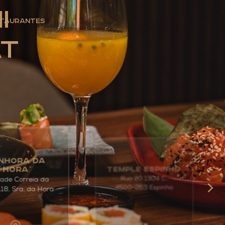
i
taurantes
at
NHORA DA
TEMPLE ESPINHO
HORA
Rua 20 1304 C,
ade Correia da
4500-263 Espinho
118, Sra. da Hora