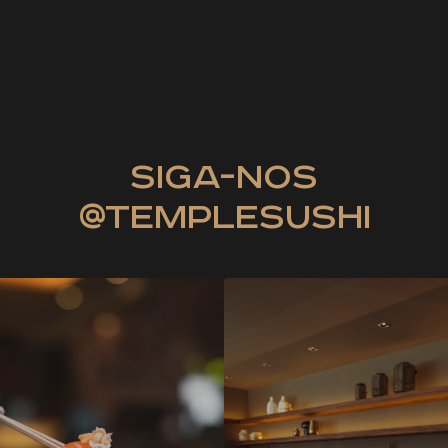
siga-nos
@templesushi