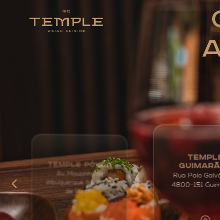
A
TEMPL
TEMPLE PÓVOA
GUIMAR
Av. Mouzinho de
Rua Paio Galv
Albuquerque 34, Póvoa
4800-151 Gui
de Varzim