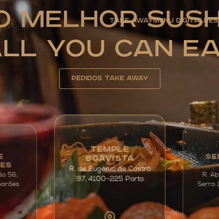
O Melhor Sush
Take Away
Menu Digital
Res
ll You Can E
Pedidos Take away
TEMPLE
SE
E
BOAVISTA
ÃES
R. de Eugénio de Castro
ão 56,
R. Ab
97, 4100-225 Porto
Serra 
marães