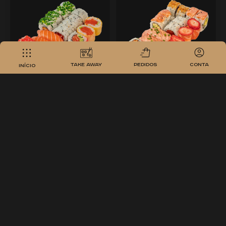
take away
pedidos
conta
Início