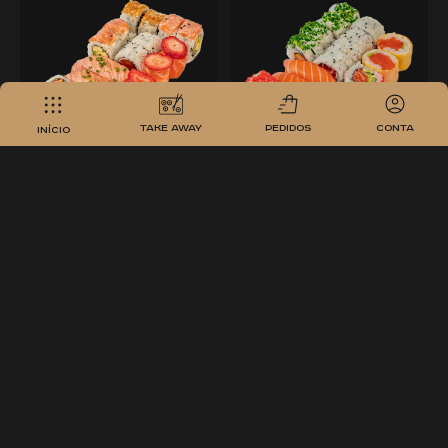
take away
pedidos
conta
Início