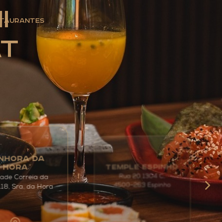
i
taurantes
at
NHORA DA
TEMPLE ESPINHO
HORA
Rua 20 1304 C,
ade Correia da
4500-263 Espinho
118, Sra. da Hora