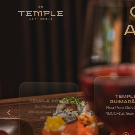
A
TEMPL
TEMPLE PÓVOA
GUIMAR
Av. Mouzinho de
Rua Paio Galv
Albuquerque 34, Póvoa
4800-151 Gui
de Varzim