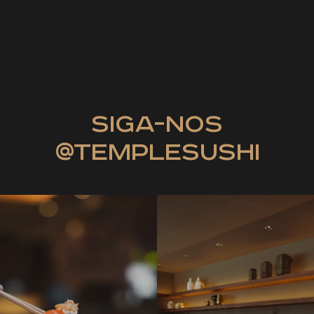
siga-nos
@templesushi