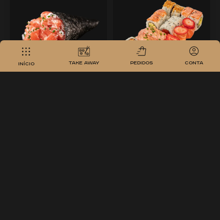
take away
pedidos
conta
Início